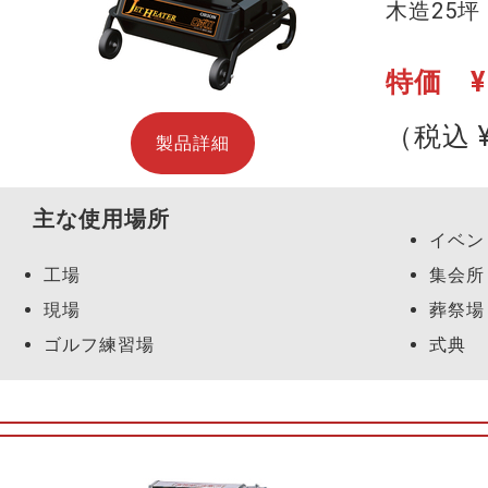
木造25坪
特価 ¥1
（税込 ¥
製品詳細
主な使用場所
イベン
工場
集会所
現場
葬祭場
ゴルフ練習場
式典