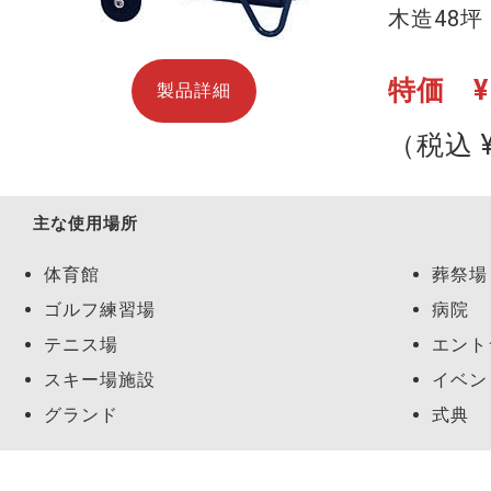
木造48坪
特価 ¥1
製品詳細
（税込 ¥
主な使用場所
体育館
葬祭場
ゴルフ練習場
病院
テニス場
エント
スキー場施設
イベン
グランド
式典