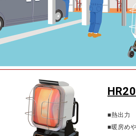
HR20
■熱出力 強
■暖房め