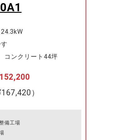
0A1
4.3kW
やす
 コンクリート44坪
52,200
167,420）
整備工場
場