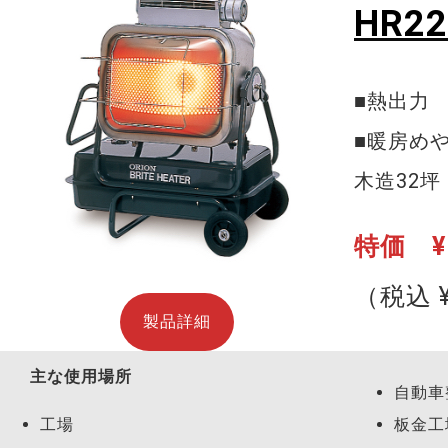
HR22
■熱出力 2
■暖房め
木造32坪
特価 ¥1
（税込 ¥
製品詳細
主な使用場所
自動車
工場
板金工