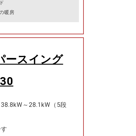
ド
の暖房
パースイング
30
8.8kW～28.1kW（5段
やす