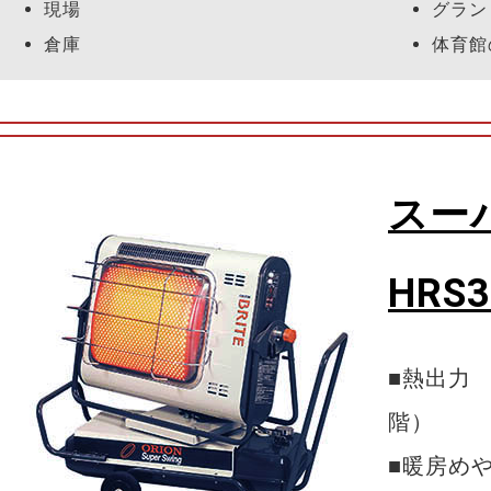
現場
グラン
倉庫
体育館
スー
HRS3
■熱出力 3
階）
■暖房め