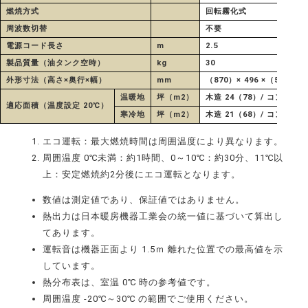
燃焼方式
回転霧化式
周波数切替
不要
電源コード長さ
m
2.5
製品質量（油タンク空時）
kg
30
外形寸法（高さ×奥行×幅）
mm
（870）× 496 ×（504）
温暖地
坪（m2）
木造 24（78）/ コンクリー
適応面積（温度設定 20℃）
寒冷地
坪（m2）
木造 21（68）/ コンクリ
エコ運転：最大燃焼時間は周囲温度により異なります。
周囲温度 0℃未満：約1時間、0～10℃：約30分、11℃以
上：安定燃焼約2分後にエコ運転となります。
数値は測定値であり、保証値ではありません。
熱出力は日本暖房機器工業会の統一値に基づいて算出し
てあります。
運転音は機器正面より 1.5ｍ 離れた位置での最高値を示
しています。
熱分布表は、室温 0℃ 時の参考値です。
周囲温度 -20℃～30℃ の範囲でご使用ください。