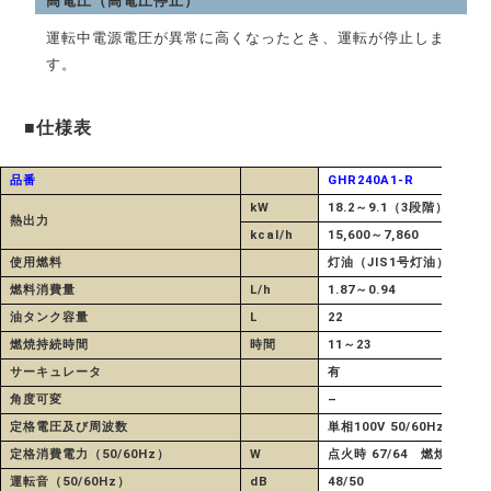
高電圧（高電圧停止）
運転中電源電圧が異常に高くなったとき、運転が停止しま
す。
■仕様表
品番
GHR240A1-R
kW
18.2～9.1（3段階）
熱出力
kcal/h
15,600～7,860
使用燃料
灯油（JIS1号灯油）
燃料消費量
L/h
1.87～0.94
油タンク容量
L
22
燃焼持続時間
時間
11～23
サーキュレータ
有
角度可変
–
定格電圧及び周波数
単相100V 50/60Hz
定格消費電力（50/60Hz）
W
点火時 67/64 燃焼時 56/
運転音（50/60Hz）
dB
48/50