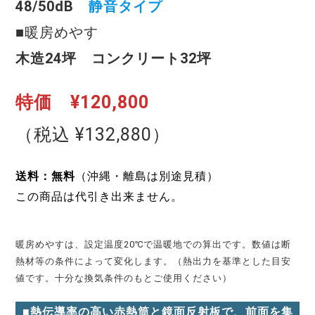
48/50dB
静音タイプ
■暖房めやす
木造
24
坪 コンクリート
32
坪
特価 ¥120,800
（税込 ¥132,880）
送料：無料
（沖縄・離島は別途見積）
この商品は代引き出来ません。
暖房めやすは、設定温度20℃で温暖地での算出です。数値は断
熱材等の条件によって変化します。（熱出力を基準とした目安
値です。十分な換気条件のもとご使用ください）
■熱伝導率の高い赤熱筒と鏡面反射板で、前面を集