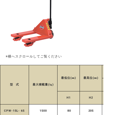
※横へスクロールしてご覧ください
最低位(㎜)
最高位(㎜)
型 式
最大積載量(㎏)
外幅
H1
H2
W1
CPW-15L- 65
1500
80
205
685