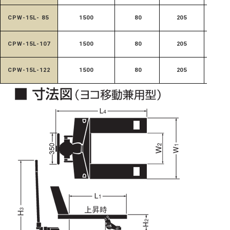
CPW-15L- 85
1500
80
205
685
CPW-15L-107
1500
80
205
685
CPW-15L-122
1500
80
205
685