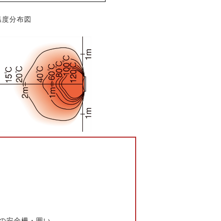
温度分布図
の安全柵・囲い