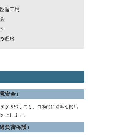
整備工場
場
ド
の暖房
電安全）
電源が復帰しても、自動的に運転を開始
を防止します。
過負荷保護）