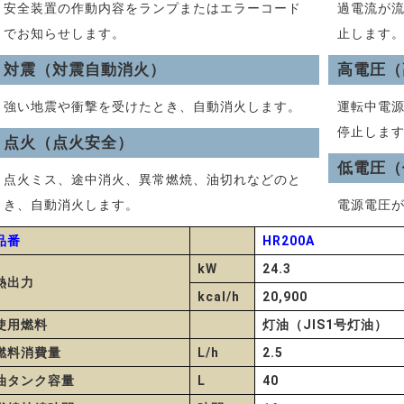
安全装置の作動内容をランプまたはエラーコード
過電流が
でお知らせします。
止します
対震（対震自動消火）
高電圧（
強い地震や衝撃を受けたとき、自動消火します。
運転中電
停止しま
点火（点火安全）
低電圧（
点火ミス、途中消火、異常燃焼、油切れなどのと
き、自動消火します。
電源電圧
品番
HR200A
kW
24.3
熱出力
kcal/h
20,900
使用燃料
灯油（JIS1号灯油）
燃料消費量
L/h
2.5
油タンク容量
L
40