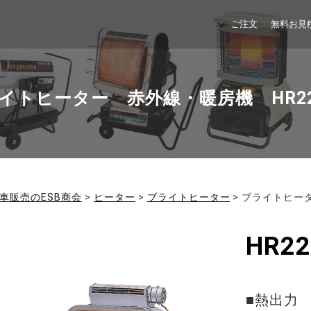
ご注文
無料お見
イトヒーター 赤外線・暖房機 HR22
車販売のESB商会
>
ヒーター
>
ブライトヒーター
>
ブライトヒータ
HR22
■熱出