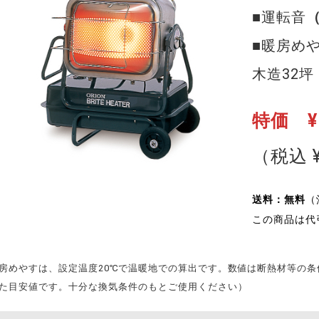
■運転音
（
■暖房め
木造32坪
特価 ¥1
（税込 ¥
送料：無料
（
この商品は代
房めやすは、設定温度20℃で温暖地での算出です。数値は断熱材等の
た目安値です。十分な換気条件のもとご使用ください）