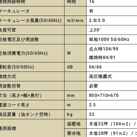
燃焼持続時間
時間
16
サーキュレータ
有
サーキュレータ風量(50/60Hz)
m3/min
2.8/3.0
角度可変
上30°
定格電圧及び周波数
単相100V 50/60Hz
点火時104/99
定格消費電力(50/60Hz)
W
燃焼時84/81
運転音(50/60Hz)
dB
66/66
燃焼方式
高圧噴霧式
周波数切替
必要
寸法（高さ×幅×奥行）
mm
850×710×670
電源コード長さ
m
2.5
製品質量（油タンク空時）
kg
32
温暖地
木造32坪（104ｍ2） 
適用面積
寒冷地
木造28坪（91ｍ2） /