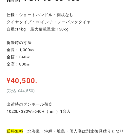
仕様：ショートハンドル・側板なし
タイヤタイプ：20インチ・ノーパンクタイヤ
自重:14kg 最大積載重量:150kg
折畳時の寸法
全長：1,000㎜
全幅：340㎜
全高：800㎜
¥40,500.
(税込 ¥44,550
)
出荷時のダンボール荷姿
1020L×380W×640H（mm）1台入
送料無料
（北海道・沖縄・離島・個人宅は別途御見積りとなり