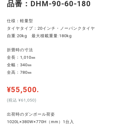
品番：DHM-90-60-180
仕様：軽量型
タイヤタイプ：20インチ・ノーパンクタイヤ
自重:20kg 最大積載重量:180kg
折畳時の寸法
全長：1,010㎜
全幅：340㎜
全高：780㎜
¥55,500.
(税込 ¥61,050
)
出荷時のダンボール荷姿
1020L×380W×770H（mm）1台入