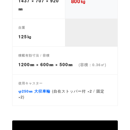
1437 × 707 × 920
800㎏
㎜
自重
125㎏
積載有効寸法 / 容積
1200㎜ × 600㎜ × 500㎜
(容積：0.36㎥)
使用キャスター
φ250㎜ 大径車輪
(自在ストッパー付 ×2 / 固定
×2)