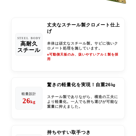
丈夫なスチール製クロメート仕上
げ
STEEL BODY
高耐久
本体は頑丈なスチール製。サビに強いク
ロメート処理を施しています。
スチール
※可動側天板のみ、扱いやすいアルミ製を採
用
驚きの軽量化を実現！自重26㎏
軽量設計
スチール製でありながら、構造の工夫に
26
より軽量化。一人でも持ち運びが可能な
kg
重量に抑えました。
持ちやすい取手つき