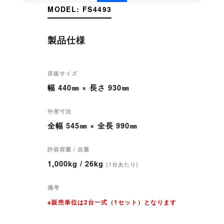
MODEL: FS4493
製品仕様
床板サイズ
幅 440㎜ × 長さ 930㎜
外形寸法
全幅 545㎜ × 全長 990㎜
許容荷重 / 自重
1,000kg / 26kg
(1台あたり)
備考
※販売単位は2台一式（1セット）となります